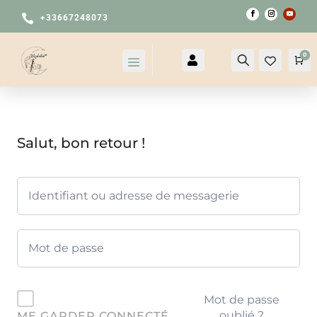

+33667248073
0

Compte
Recherche
Pa
Salut, bon retour !
Mot de passe
oublié ?
ME GARDER CONNECTÉ