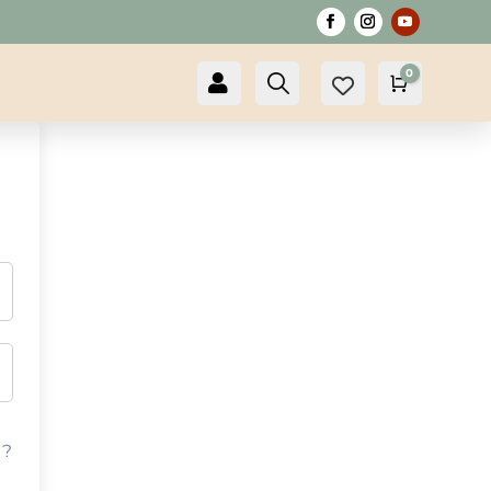
0

Compte
Recherche
Panier
0,00
€
 ?