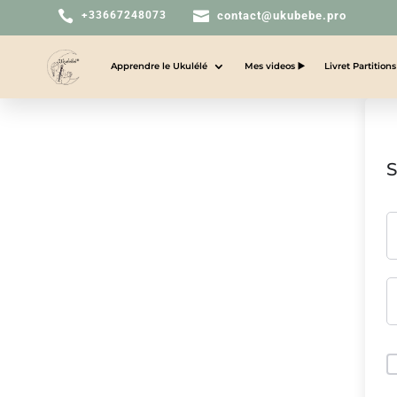


+33667248073
contact@ukubebe.pro
Apprendre le Ukulélé
Mes videos ▶️
Livret Partition
S