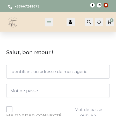

+33667248073
0

Compte
Recherche
Pa
Salut, bon retour !
Mot de passe
oublié ?
ME GARDER CONNECTÉ