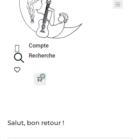
Compte

Recherche
0
Panier
0,00
€
Salut, bon retour !