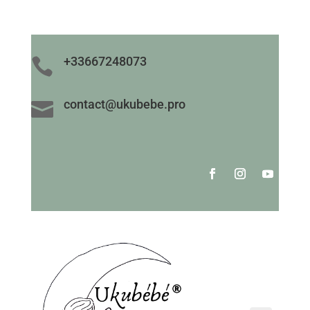
+33667248073

contact@ukubebe.pro
