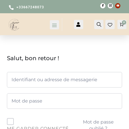

+33667248073
0

Compte
Recherche
Pa
Salut, bon retour !
Mot de passe
oublié ?
ME GARDER CONNECTÉ