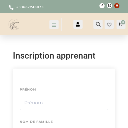

+33667248073
0

Compte
Recherche
Pa
Inscription apprenant
PRÉNOM
NOM DE FAMILLE