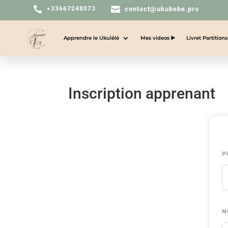


+33667248073
contact@ukubebe.pro
Apprendre le Ukulélé
Mes videos ▶️
Livret Partition
Inscription apprenant
P
N