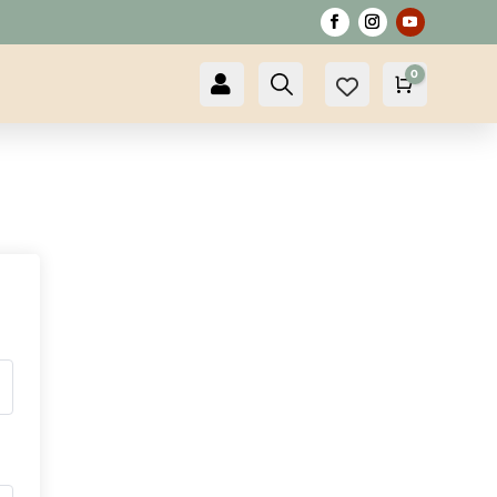
0

Compte
Recherche
Panier
0,00
€