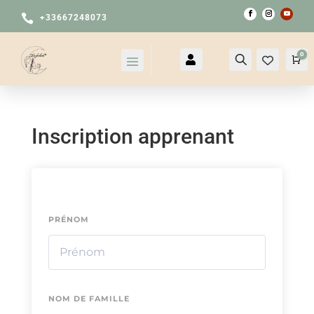

+33667248073
0

Compte
Recherche
Pa
Inscription apprenant
PRÉNOM
NOM DE FAMILLE