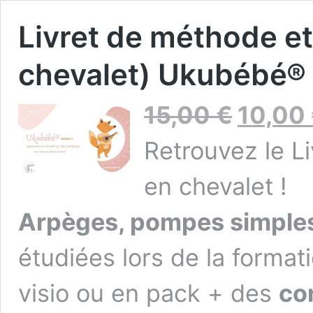
Livret de méthode et
chevalet) Ukubébé® 
Le
15,00
€
10,00
prix
initial
Retrouvez le L
était :
15,00 €.
en chevalet !
Arpèges, pompes simples
étudiées lors de la forma
visio ou en pack + des
co