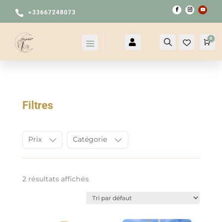

+33667248073
0

Compte
Recherche
Pan
Filtres
Prix
Catégorie
2 résultats affichés