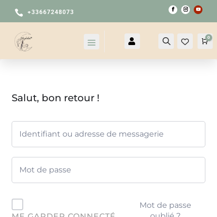

+33667248073
0

Compte
Recherche
Pa
Salut, bon retour !
Mot de passe
oublié ?
ME GARDER CONNECTÉ