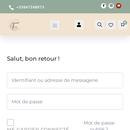

+33667248073
0

Compte
Recherche
Pa
Salut, bon retour !
Mot de passe
oublié ?
ME GARDER CONNECTÉ