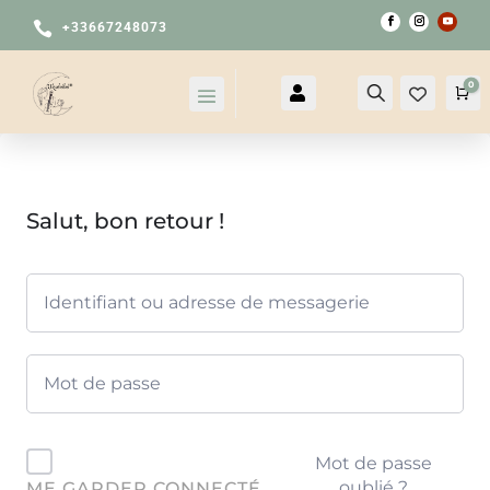

+33667248073
0

Compte
Recherche
Pa
Salut, bon retour !
Mot de passe
oublié ?
ME GARDER CONNECTÉ