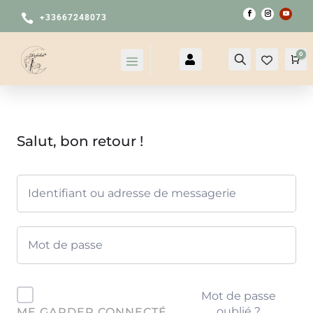

+33667248073
0

Compte
Recherche
Pa
Salut, bon retour !
Mot de passe
oublié ?
ME GARDER CONNECTÉ