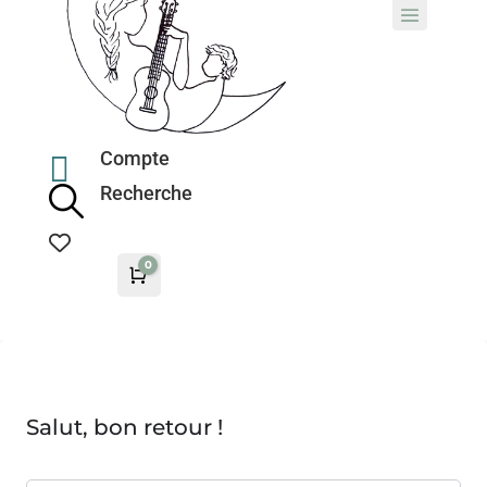
Compte

Recherche
0
Panier
0,00
€
Salut, bon retour !