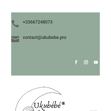
+33667248073

contact@ukubebe.pro
