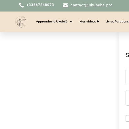


+33667248073
contact@ukubebe.pro
Apprendre le Ukulélé
Mes videos ▶️
Livret Partition
S