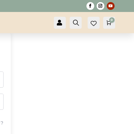
0

Compte
Recherche
Panier
0,00
€
 ?