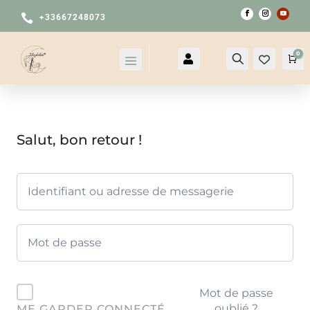

+33667248073
0

Compte
Recherche
Pa
Salut, bon retour !
Mot de passe
oublié ?
ME GARDER CONNECTÉ