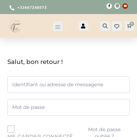

+33667248073
0

Compte
Recherche
Pa
Salut, bon retour !
Mot de passe
oublié ?
ME GARDER CONNECTÉ