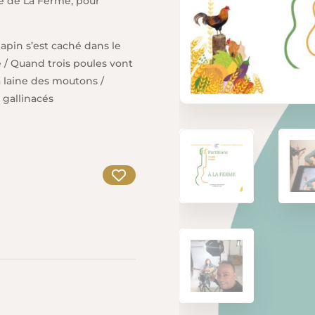
me de La Ferme, pour
lapin s’est caché dans le
ue / Quand trois poules vont
a laine des moutons /
 gallinacés