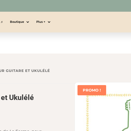
s ♬
Boutique
Plus +
UR GUITARE ET UKULÉLÉ
PROMO !
 et Ukulélé