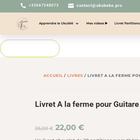


+33667248073
contact@ukubebe.pro
Apprendre le Ukulélé
Mes videos ▶️
Livret Partition
Ajouter au devis
ACCUEIL
/
LIVRES
/ LIVRET A LA FERME PO
Livret A la ferme pour Guitare
Le
Le
22,00
€
26,00
€
prix
prix