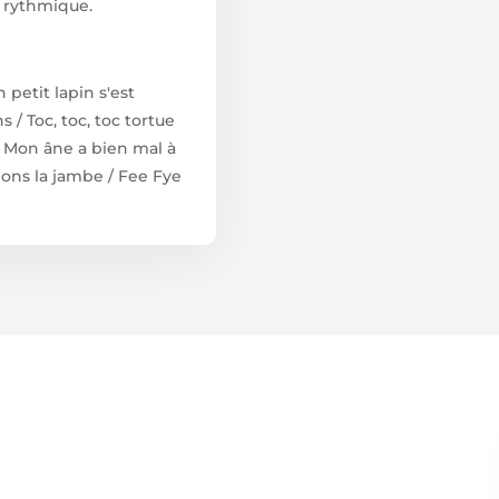
 rythmique.
 petit lapin s'est
s / Toc, toc, toc tortue
/ Mon âne a bien mal à
eons la jambe / Fee Fye