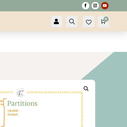
0

Compte
Recherche
Panier
0,00
€