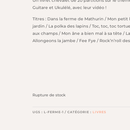
initial
actuel
Un livret chevalet de 20 partitions sur le thè
était :
est :
Guitare et Ukulélé, avec leur vidéo !
26,00 €.
22,00 €.
Titres : Dans la ferme de Mathurin / Mon petit 
jardin / La polka des lapins / Toc, toc, toc tort
aux champs / Mon âne a bien mal à sa tête / L
Allongeons la jambe / Fee Fye / Rock’n’roll des
Rupture de stock
UGS :
L-FERME-1
CATÉGORIE :
LIVRES