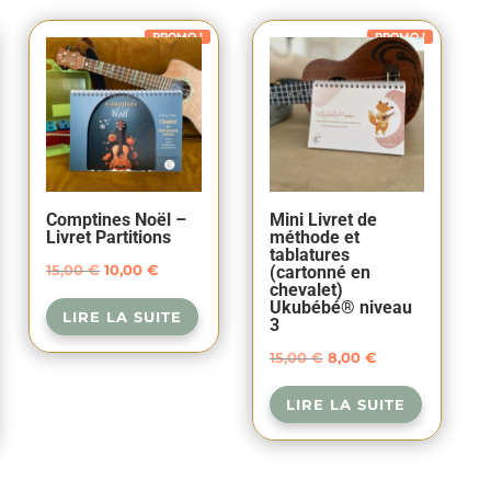
PROMO !
PROMO !
Comptines Noël –
Mini Livret de
Livret Partitions
méthode et
tablatures
Le
Le
15,00
€
10,00
€
(cartonné en
chevalet)
prix
prix
Ukubébé® niveau
LIRE LA SUITE
3
initial
actuel
était :
est :
Le
Le
15,00
€
8,00
€
15,00 €.
10,00 €.
prix
prix
LIRE LA SUITE
initial
actuel
était :
est :
15,00 €.
8,00 €.