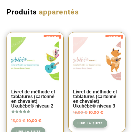
Produits
apparentés
PROMO !
PROMO !
Livret de méthode et
Livret de méthode et
tablatures (cartonné
tablatures (cartonné
en chevalet)
en chevalet)
Ukubébé® niveau 2
Ukubébé® niveau 3
Le
Le
15,00
€
10,00
€
Note
prix
prix
Le
Le
15,00
€
10,00
€
5.00
LIRE LA SUITE
sur 5
initial
actuel
prix
prix
LIRE LA SUITE