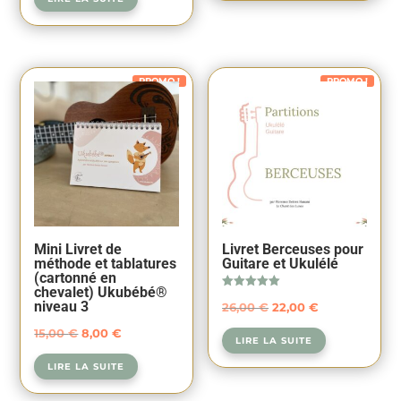
était :
est :
initial
actuel
15,00 €.
10,00 €.
était :
est :
15,00 €.
10,00 €.
PROMO !
PROMO !
Mini Livret de
Livret Berceuses pour
méthode et tablatures
Guitare et Ukulélé
(cartonné en
chevalet) Ukubébé®
Note
niveau 3
Le
Le
26,00
€
22,00
€
5.00
sur 5
prix
prix
Le
Le
15,00
€
8,00
€
LIRE LA SUITE
initial
actuel
prix
prix
LIRE LA SUITE
était :
est :
initial
actuel
26,00 €.
22,00 €.