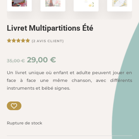
Livret Multipartitions Été
(
2
AVIS CLIENT)
Noté
5.00
sur 5
basé sur
Le
Le
29,00
€
notations
35,00
€
client
prix
prix
initial
actuel
Un livret unique où enfant et adulte peuvent jouer en
était :
est :
face à face une même chanson, avec différents
35,00 €.
29,00 €.
instruments et bébé signes.
Rupture de stock